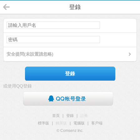
登錄
安全提問(未設置請忽略)
登錄
或使用QQ登錄
首頁
|
登錄
|
註冊
標準版
|
觸屏版
|
電腦版
|
客戶端
© Comsenz Inc.