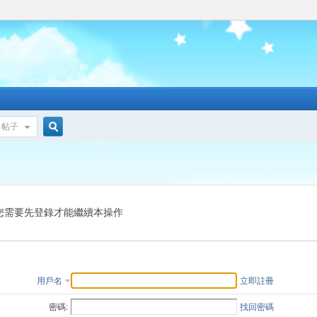
帖子
搜
索
您需要先登錄才能繼續本操作
用戶名
立即註冊
密碼:
找回密碼