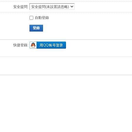
安全提問:
自動登錄
登錄
快捷登錄: