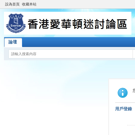
設為首頁
收藏本站
論壇
用戶登錄