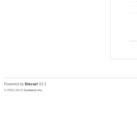
Powered by
Discuz!
X3.2
© 2001-2013
Comsenz Inc.