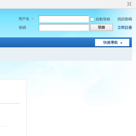
用戶名
自動登錄
找回密碼
登錄
密碼
立即註冊
快捷導航