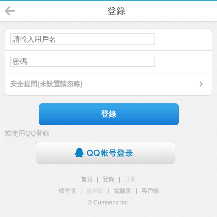
登錄
安全提問(未設置請忽略)
登錄
或使用QQ登錄
首頁
|
登錄
|
註冊
標準版
|
觸屏版
|
電腦版
|
客戶端
© Comsenz Inc.