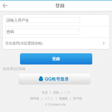
登錄
安全提問(未設置請忽略)
登錄
或使用QQ登錄
首頁
|
登錄
|
註冊
標準版
|
觸屏版
|
電腦版
|
客戶端
© Comsenz Inc.