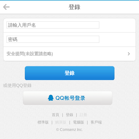
登錄
安全提問(未設置請忽略)
登錄
或使用QQ登錄
首頁
|
登錄
|
註冊
標準版
|
觸屏版
|
電腦版
|
客戶端
© Comsenz Inc.