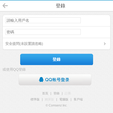
登錄
安全提問(未設置請忽略)
登錄
或使用QQ登錄
首頁
|
登錄
|
註冊
標準版
|
觸屏版
|
電腦版
|
客戶端
© Comsenz Inc.