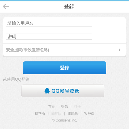
登錄
安全提問(未設置請忽略)
登錄
或使用QQ登錄
首頁
|
登錄
|
註冊
標準版
|
觸屏版
|
電腦版
|
客戶端
© Comsenz Inc.