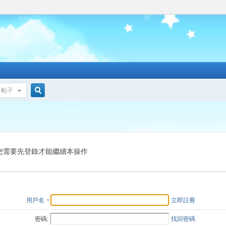
帖子
搜
索
您需要先登錄才能繼續本操作
用戶名
立即註冊
密碼:
找回密碼