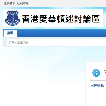
設為首頁
收藏本站
論壇
用戶登錄