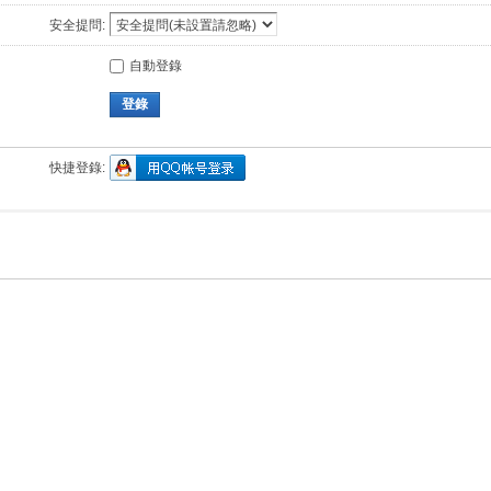
安全提問:
自動登錄
登錄
快捷登錄: