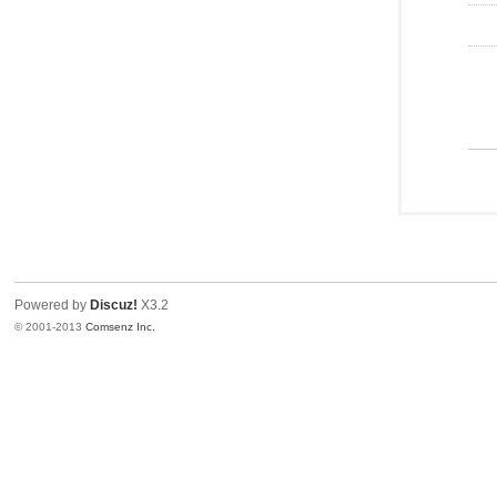
Powered by
Discuz!
X3.2
© 2001-2013
Comsenz Inc.