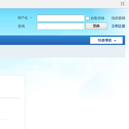
用戶名
自動登錄
找回密碼
登錄
密碼
立即註冊
快捷導航