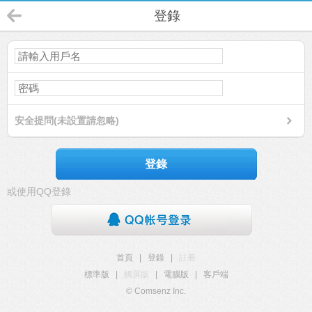
登錄
安全提問(未設置請忽略)
登錄
或使用QQ登錄
首頁
|
登錄
|
註冊
標準版
|
觸屏版
|
電腦版
|
客戶端
© Comsenz Inc.