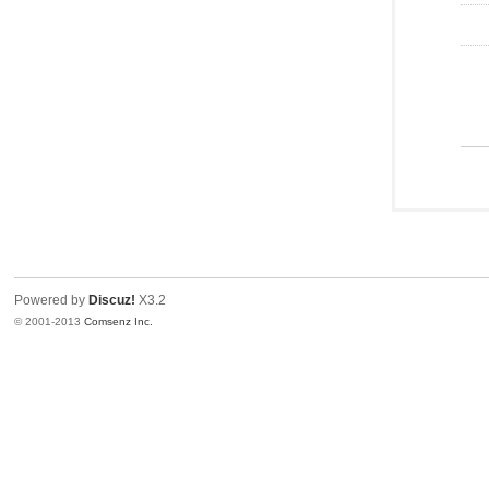
Powered by
Discuz!
X3.2
© 2001-2013
Comsenz Inc.