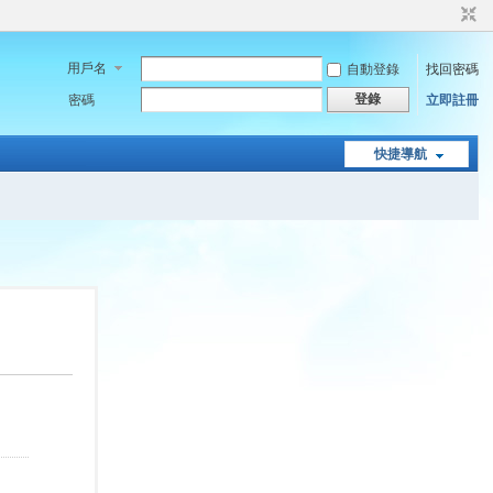
用戶名
自動登錄
找回密碼
登錄
密碼
立即註冊
快捷導航