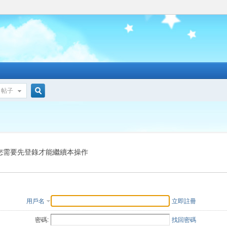
帖子
搜
索
您需要先登錄才能繼續本操作
用戶名
立即註冊
密碼:
找回密碼