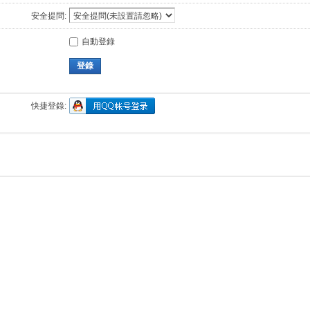
安全提問:
自動登錄
登錄
快捷登錄: