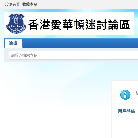
設為首頁
收藏本站
論壇
用戶登錄