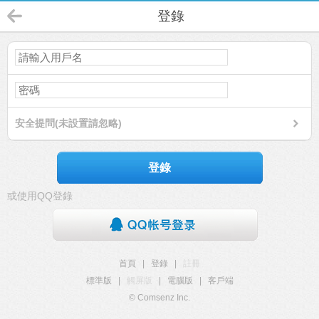
登錄
安全提問(未設置請忽略)
登錄
或使用QQ登錄
首頁
|
登錄
|
註冊
標準版
|
觸屏版
|
電腦版
|
客戶端
© Comsenz Inc.