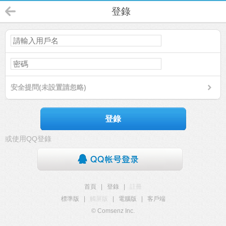
登錄
安全提問(未設置請忽略)
登錄
或使用QQ登錄
首頁
|
登錄
|
註冊
標準版
|
觸屏版
|
電腦版
|
客戶端
© Comsenz Inc.