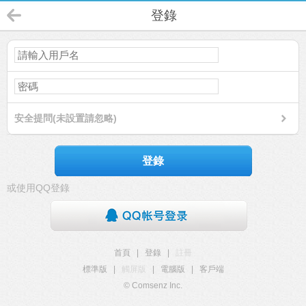
登錄
安全提問(未設置請忽略)
登錄
或使用QQ登錄
首頁
|
登錄
|
註冊
標準版
|
觸屏版
|
電腦版
|
客戶端
© Comsenz Inc.