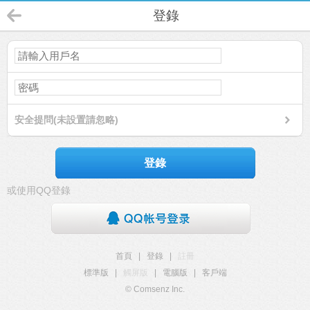
登錄
安全提問(未設置請忽略)
登錄
或使用QQ登錄
首頁
|
登錄
|
註冊
標準版
|
觸屏版
|
電腦版
|
客戶端
© Comsenz Inc.