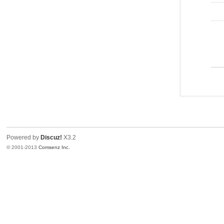
Powered by
Discuz!
X3.2
© 2001-2013
Comsenz Inc.