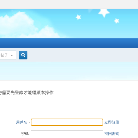
帖子
搜
索
您需要先登錄才能繼續本操作
用戶名
立即註冊
密碼:
找回密碼