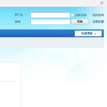
用戶名
自動登錄
找回密碼
登錄
密碼
立即註冊
快捷導航