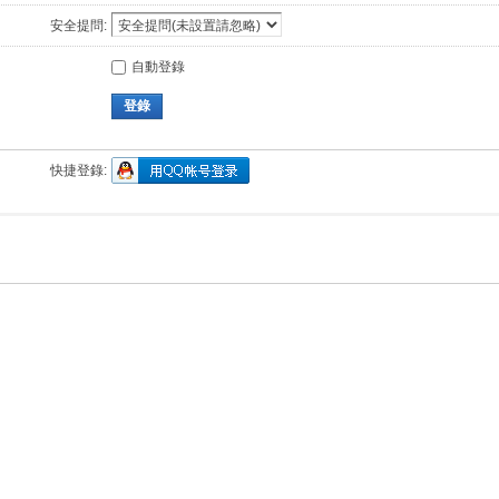
安全提問:
自動登錄
登錄
快捷登錄: