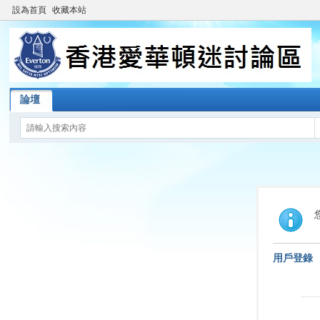
設為首頁
收藏本站
論壇
用戶登錄