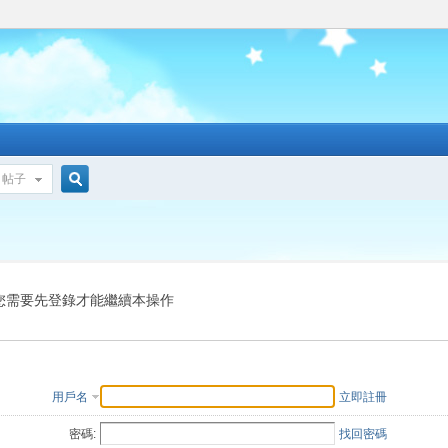
帖子
搜
索
您需要先登錄才能繼續本操作
用戶名
立即註冊
密碼:
找回密碼