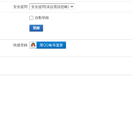
安全提問:
自動登錄
登錄
快捷登錄: