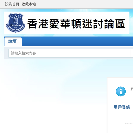
設為首頁
收藏本站
論壇
用戶登錄