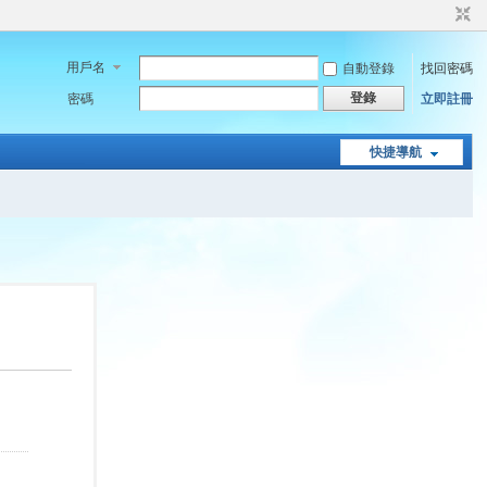
用戶名
自動登錄
找回密碼
登錄
密碼
立即註冊
快捷導航