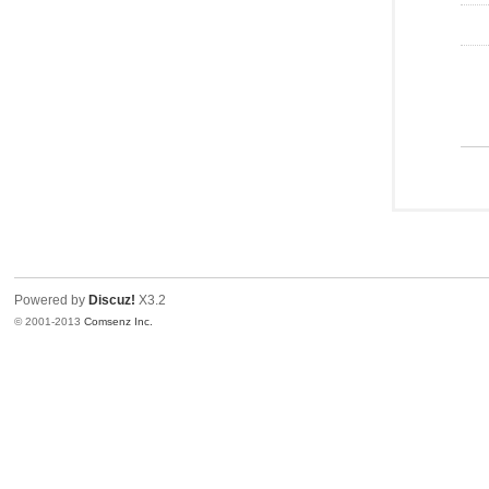
Powered by
Discuz!
X3.2
© 2001-2013
Comsenz Inc.