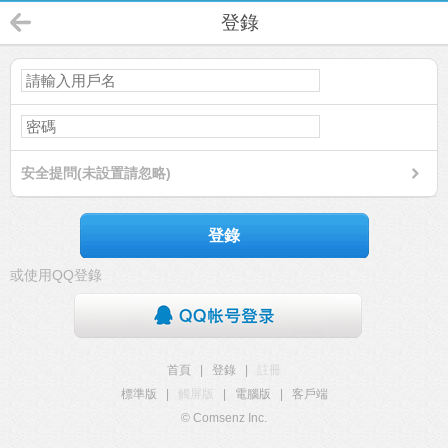
登錄
安全提問(未設置請忽略)
登錄
或使用QQ登錄
首頁
|
登錄
|
註冊
標準版
|
觸屏版
|
電腦版
|
客戶端
© Comsenz Inc.