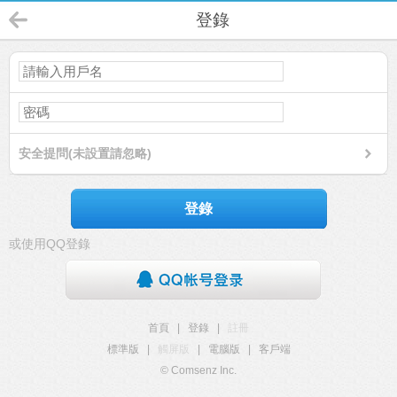
登錄
安全提問(未設置請忽略)
登錄
或使用QQ登錄
首頁
|
登錄
|
註冊
標準版
|
觸屏版
|
電腦版
|
客戶端
© Comsenz Inc.