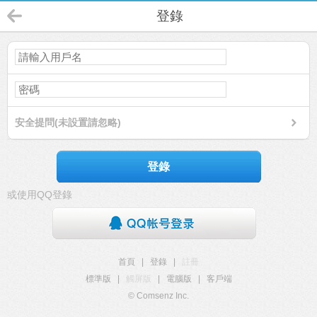
登錄
安全提問(未設置請忽略)
登錄
或使用QQ登錄
首頁
|
登錄
|
註冊
標準版
|
觸屏版
|
電腦版
|
客戶端
© Comsenz Inc.