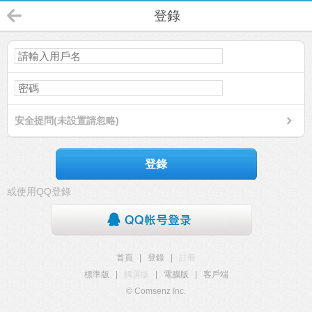
登錄
安全提問(未設置請忽略)
登錄
或使用QQ登錄
首頁
|
登錄
|
註冊
標準版
|
觸屏版
|
電腦版
|
客戶端
© Comsenz Inc.