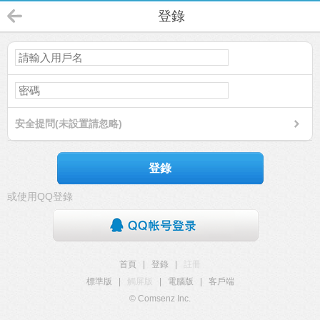
登錄
安全提問(未設置請忽略)
登錄
或使用QQ登錄
首頁
|
登錄
|
註冊
標準版
|
觸屏版
|
電腦版
|
客戶端
© Comsenz Inc.