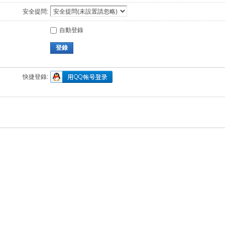
安全提問:
自動登錄
登錄
快捷登錄: