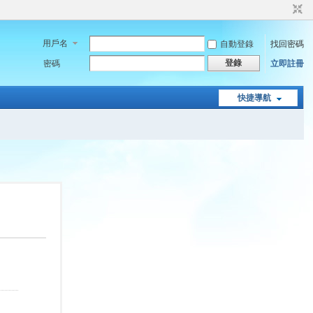
用戶名
自動登錄
找回密碼
登錄
密碼
立即註冊
快捷導航