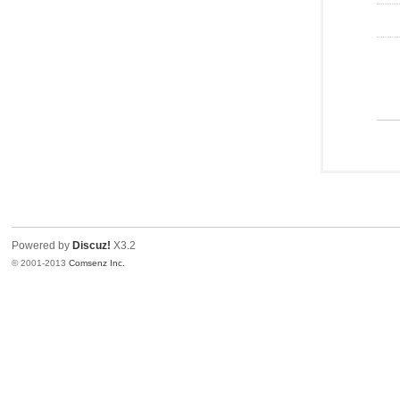
Powered by
Discuz!
X3.2
© 2001-2013
Comsenz Inc.