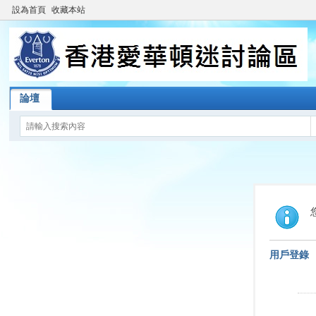
設為首頁
收藏本站
論壇
用戶登錄