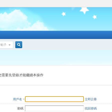
帖子
搜
索
您需要先登錄才能繼續本操作
用戶名
立即註冊
密碼:
找回密碼