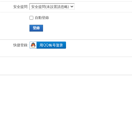
安全提問:
自動登錄
登錄
快捷登錄: