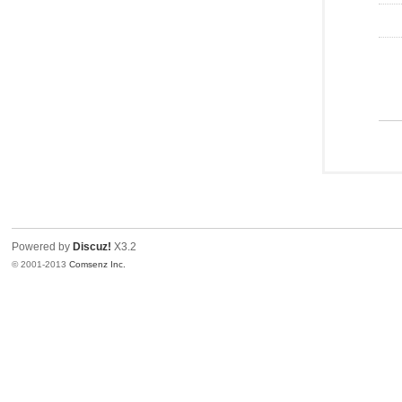
Powered by
Discuz!
X3.2
© 2001-2013
Comsenz Inc.