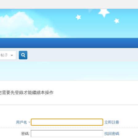
帖子
搜
索
您需要先登錄才能繼續本操作
用戶名
立即註冊
密碼:
找回密碼