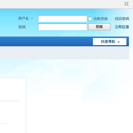
用戶名
自動登錄
找回密碼
登錄
密碼
立即註冊
快捷導航