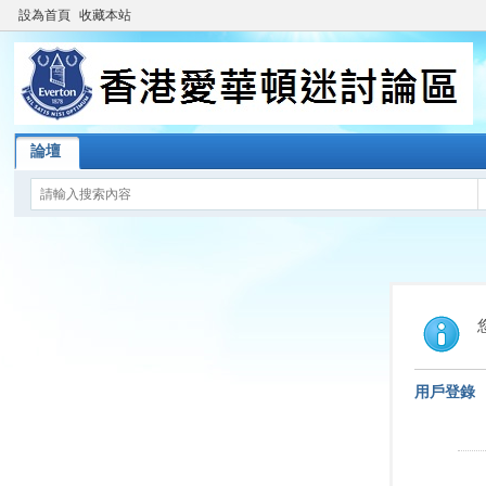
設為首頁
收藏本站
論壇
用戶登錄