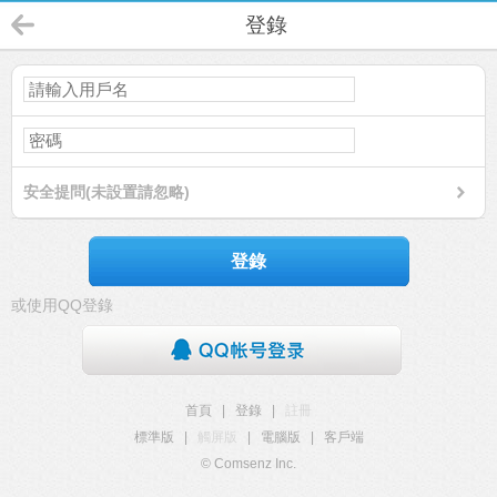
登錄
安全提問(未設置請忽略)
登錄
或使用QQ登錄
首頁
|
登錄
|
註冊
標準版
|
觸屏版
|
電腦版
|
客戶端
© Comsenz Inc.