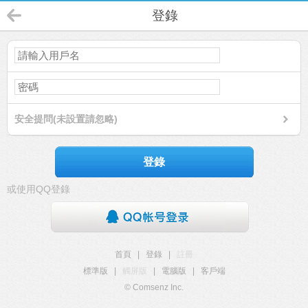
登錄
安全提問(未設置請忽略)
登錄
或使用QQ登錄
首頁
|
登錄
|
註冊
標準版
|
觸屏版
|
電腦版
|
客戶端
© Comsenz Inc.