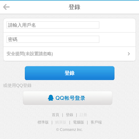
登錄
安全提問(未設置請忽略)
登錄
或使用QQ登錄
首頁
|
登錄
|
註冊
標準版
|
觸屏版
|
電腦版
|
客戶端
© Comsenz Inc.