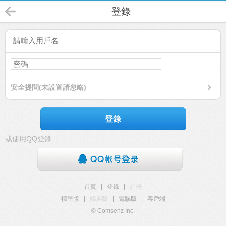
登錄
安全提問(未設置請忽略)
登錄
或使用QQ登錄
首頁
|
登錄
|
註冊
標準版
|
觸屏版
|
電腦版
|
客戶端
© Comsenz Inc.