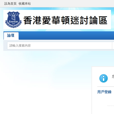
設為首頁
收藏本站
論壇
用戶登錄