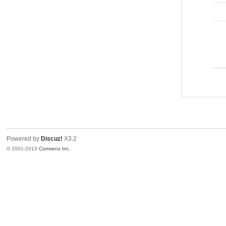
Powered by
Discuz!
X3.2
© 2001-2013
Comsenz Inc.