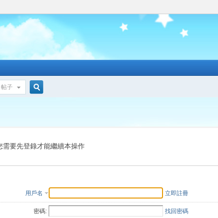
帖子
搜
索
您需要先登錄才能繼續本操作
用戶名
立即註冊
密碼:
找回密碼