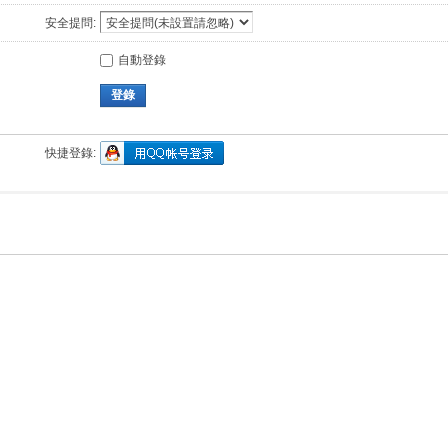
安全提問:
自動登錄
登錄
快捷登錄: