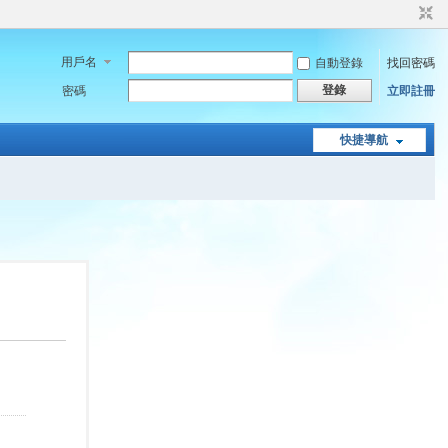
用戶名
自動登錄
找回密碼
登錄
密碼
立即註冊
快捷導航