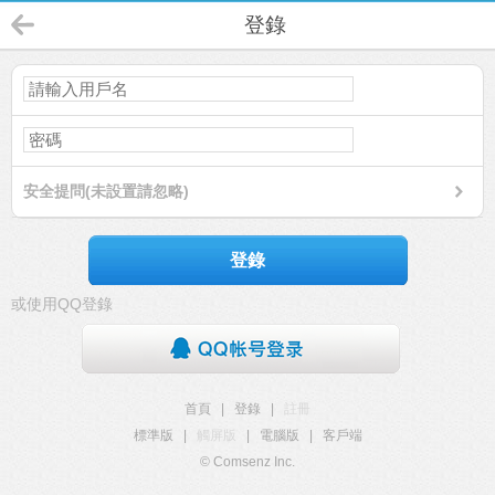
登錄
安全提問(未設置請忽略)
登錄
或使用QQ登錄
首頁
|
登錄
|
註冊
標準版
|
觸屏版
|
電腦版
|
客戶端
© Comsenz Inc.