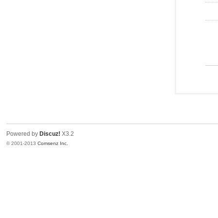
Powered by
Discuz!
X3.2
© 2001-2013
Comsenz Inc.