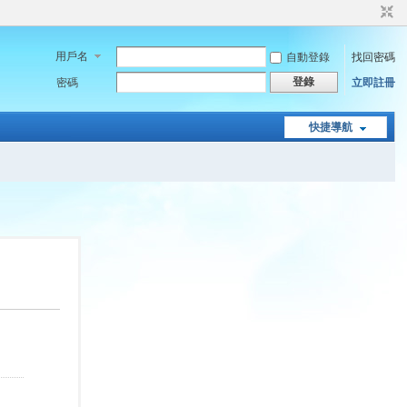
用戶名
自動登錄
找回密碼
登錄
密碼
立即註冊
快捷導航