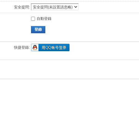
安全提問:
自動登錄
登錄
快捷登錄: