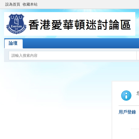
設為首頁
收藏本站
論壇
用戶登錄