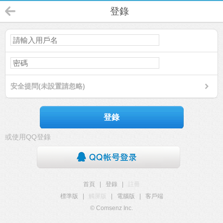
登錄
安全提問(未設置請忽略)
登錄
或使用QQ登錄
首頁
|
登錄
|
註冊
標準版
|
觸屏版
|
電腦版
|
客戶端
© Comsenz Inc.