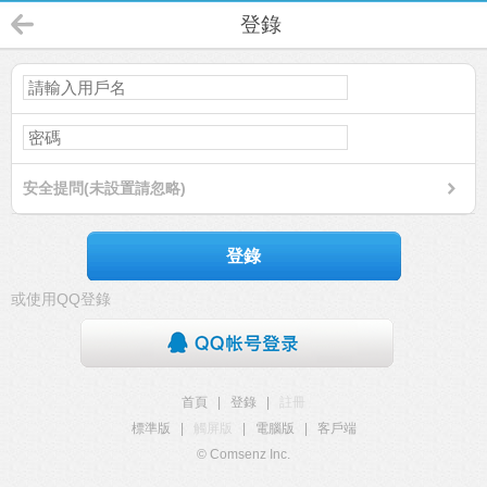
登錄
安全提問(未設置請忽略)
登錄
或使用QQ登錄
首頁
|
登錄
|
註冊
標準版
|
觸屏版
|
電腦版
|
客戶端
© Comsenz Inc.