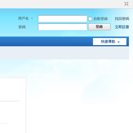
用戶名
自動登錄
找回密碼
登錄
密碼
立即註冊
快捷導航