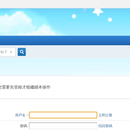
帖子
搜
索
您需要先登錄才能繼續本操作
用戶名
立即註冊
密碼:
找回密碼