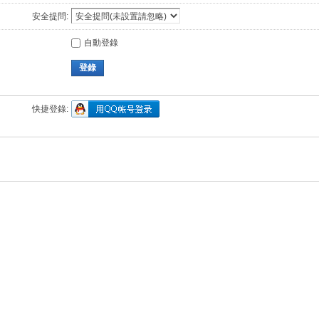
安全提問:
自動登錄
登錄
快捷登錄: