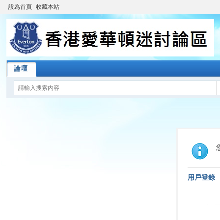
設為首頁
收藏本站
論壇
用戶登錄