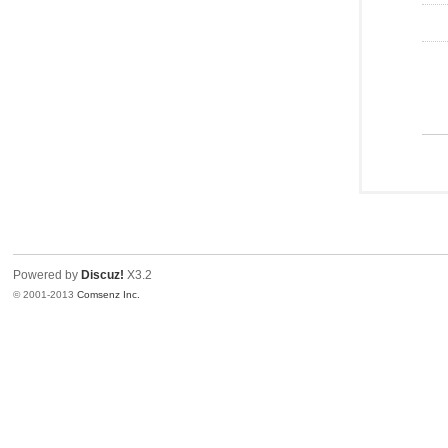
Powered by
Discuz!
X3.2
© 2001-2013
Comsenz Inc.