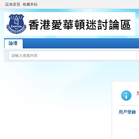
設為首頁
收藏本站
論壇
用戶登錄