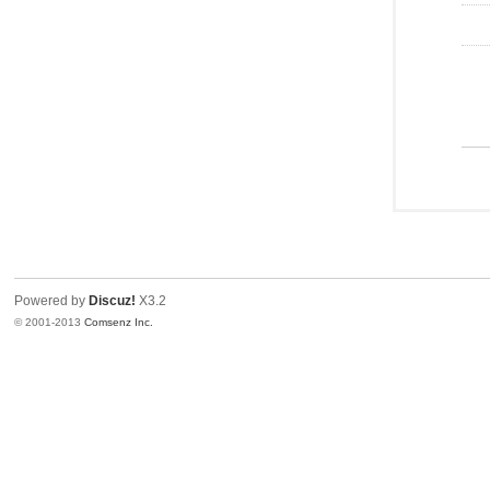
Powered by
Discuz!
X3.2
© 2001-2013
Comsenz Inc.