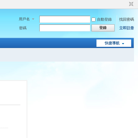
用戶名
自動登錄
找回密碼
登錄
密碼
立即註冊
快捷導航