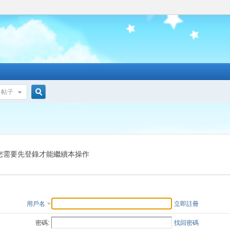
帖子
搜
索
您需要先登錄才能繼續本操作
用戶名
立即註冊
密碼:
找回密碼