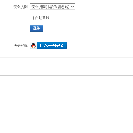
安全提問:
自動登錄
登錄
快捷登錄: