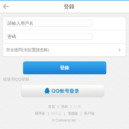
登錄
安全提問(未設置請忽略)
登錄
或使用QQ登錄
首頁
|
登錄
|
註冊
標準版
|
觸屏版
|
電腦版
|
客戶端
© Comsenz Inc.