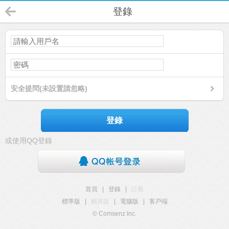
登錄
安全提問(未設置請忽略)
登錄
或使用QQ登錄
首頁
|
登錄
|
註冊
標準版
|
觸屏版
|
電腦版
|
客戶端
© Comsenz Inc.