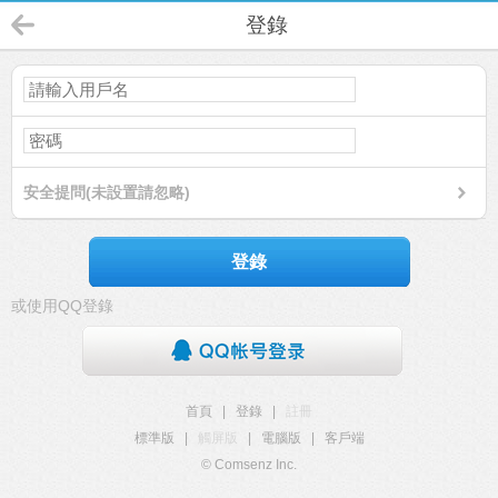
登錄
安全提問(未設置請忽略)
登錄
或使用QQ登錄
首頁
|
登錄
|
註冊
標準版
|
觸屏版
|
電腦版
|
客戶端
© Comsenz Inc.