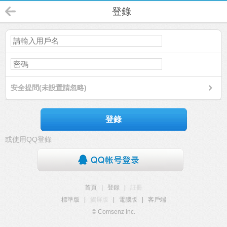
登錄
安全提問(未設置請忽略)
登錄
或使用QQ登錄
首頁
|
登錄
|
註冊
標準版
|
觸屏版
|
電腦版
|
客戶端
© Comsenz Inc.