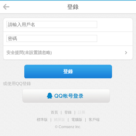
登錄
安全提問(未設置請忽略)
登錄
或使用QQ登錄
首頁
|
登錄
|
註冊
標準版
|
觸屏版
|
電腦版
|
客戶端
© Comsenz Inc.