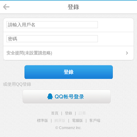
登錄
安全提問(未設置請忽略)
登錄
或使用QQ登錄
首頁
|
登錄
|
註冊
標準版
|
觸屏版
|
電腦版
|
客戶端
© Comsenz Inc.