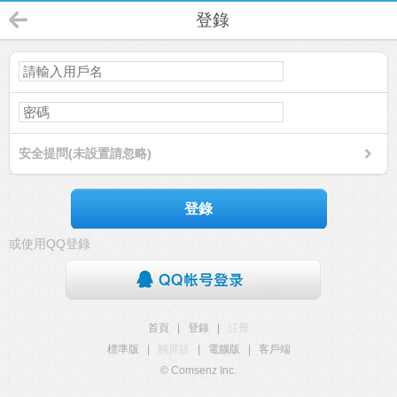
登錄
安全提問(未設置請忽略)
登錄
或使用QQ登錄
首頁
|
登錄
|
註冊
標準版
|
觸屏版
|
電腦版
|
客戶端
© Comsenz Inc.