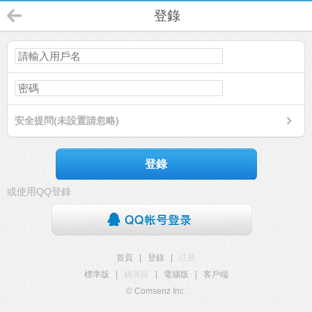
登錄
安全提問(未設置請忽略)
登錄
或使用QQ登錄
首頁
|
登錄
|
註冊
標準版
|
觸屏版
|
電腦版
|
客戶端
© Comsenz Inc.