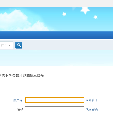
帖子
搜
索
您需要先登錄才能繼續本操作
用戶名
立即註冊
密碼:
找回密碼