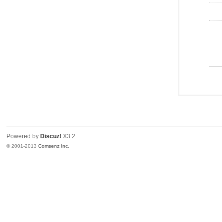
Powered by
Discuz!
X3.2
© 2001-2013
Comsenz Inc.