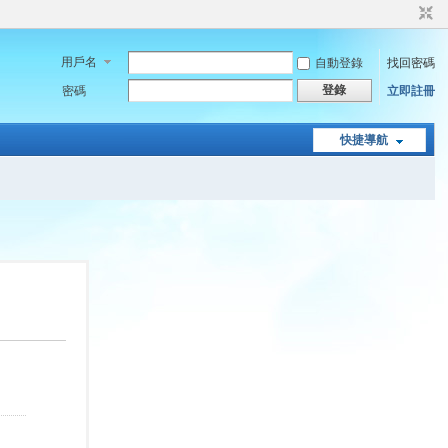
用戶名
自動登錄
找回密碼
登錄
密碼
立即註冊
快捷導航