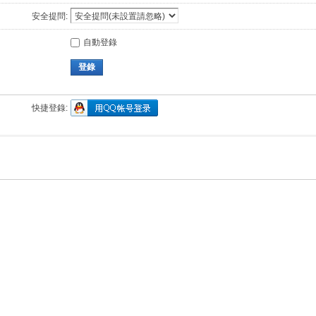
安全提問:
自動登錄
登錄
快捷登錄: