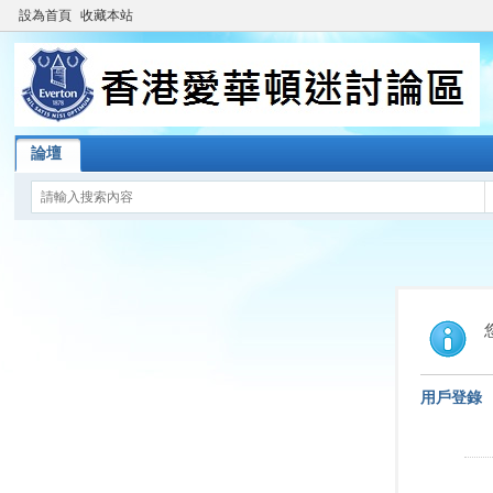
設為首頁
收藏本站
論壇
用戶登錄