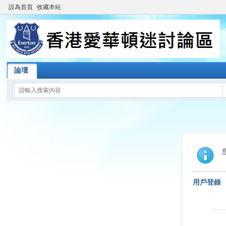
設為首頁
收藏本站
論壇
用戶登錄