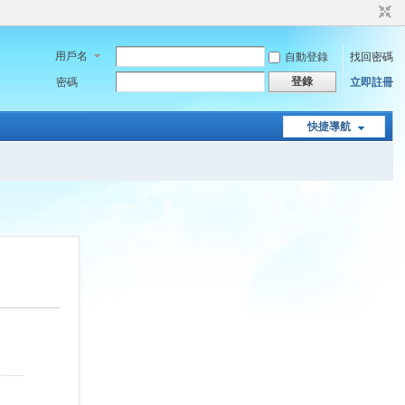
用戶名
自動登錄
找回密碼
登錄
密碼
立即註冊
快捷導航