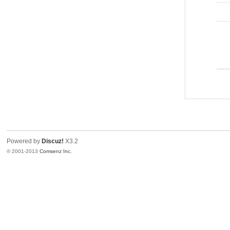
Powered by
Discuz!
X3.2
© 2001-2013
Comsenz Inc.