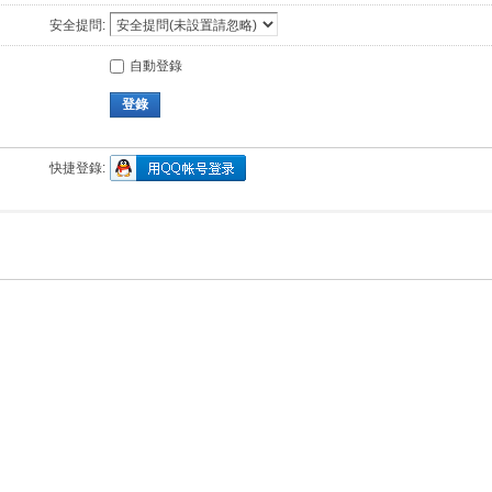
安全提問:
自動登錄
登錄
快捷登錄: