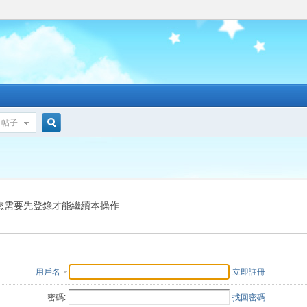
帖子
搜
索
您需要先登錄才能繼續本操作
用戶名
立即註冊
密碼:
找回密碼