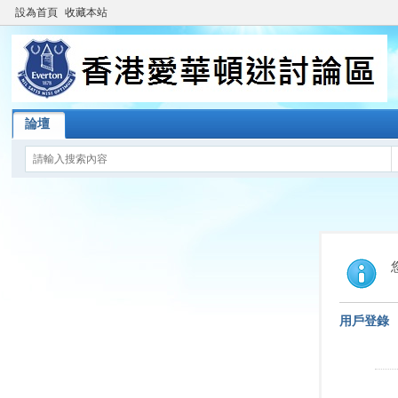
設為首頁
收藏本站
論壇
用戶登錄