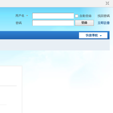
用戶名
自動登錄
找回密碼
登錄
密碼
立即註冊
快捷導航