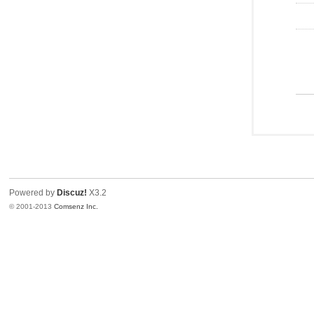
Powered by
Discuz!
X3.2
© 2001-2013
Comsenz Inc.