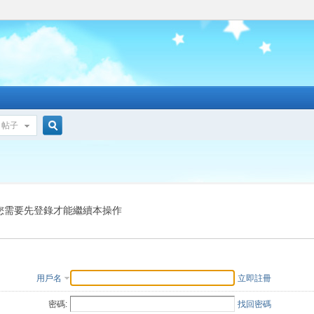
帖子
搜
索
您需要先登錄才能繼續本操作
用戶名
立即註冊
密碼:
找回密碼