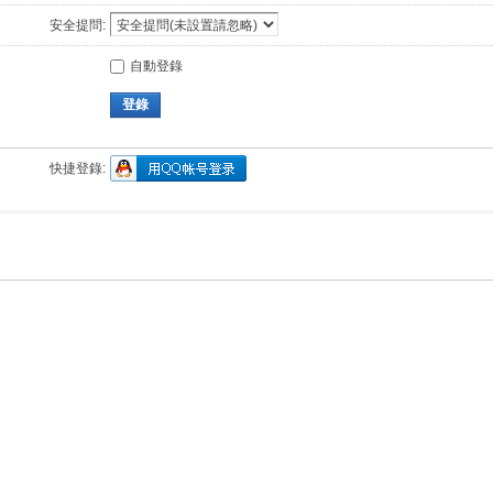
安全提問:
自動登錄
登錄
快捷登錄: