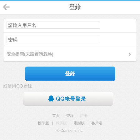
登錄
安全提問(未設置請忽略)
登錄
或使用QQ登錄
首頁
|
登錄
|
註冊
標準版
|
觸屏版
|
電腦版
|
客戶端
© Comsenz Inc.