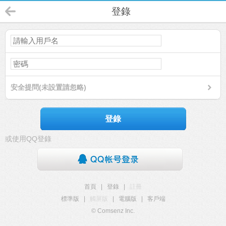
登錄
安全提問(未設置請忽略)
登錄
或使用QQ登錄
首頁
|
登錄
|
註冊
標準版
|
觸屏版
|
電腦版
|
客戶端
© Comsenz Inc.