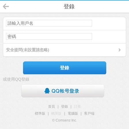
登錄
安全提問(未設置請忽略)
登錄
或使用QQ登錄
首頁
|
登錄
|
註冊
標準版
|
觸屏版
|
電腦版
|
客戶端
© Comsenz Inc.