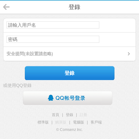
登錄
安全提問(未設置請忽略)
登錄
或使用QQ登錄
首頁
|
登錄
|
註冊
標準版
|
觸屏版
|
電腦版
|
客戶端
© Comsenz Inc.