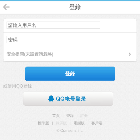
登錄
安全提問(未設置請忽略)
登錄
或使用QQ登錄
首頁
|
登錄
|
註冊
標準版
|
觸屏版
|
電腦版
|
客戶端
© Comsenz Inc.